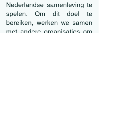
Nederlandse samenleving te
spelen. Om dit doel te
bereiken, werken we samen
met andere organisaties om
oplossingen te bieden voor
de behoeften van de
samenleving en ontwikkelen
we impactvolle projecten. We
werken als vrijwilligers om
een belangrijke stem te zijn
in kwesties die de
gemeenschap aangaan en
om de mensen om ons heen
te inspireren.