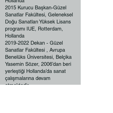
Hollanda
2015 Kurucu Başkan-Güzel
Sanatlar Fakültesi, Geleneksel
Doğu Sanatları Yüksek Lisans
programı IUE, Rotterdam,
Hollanda
2019-2022
Dekan - Güzel
Sanatlar Fakültesi , Avrupa
Benelüks Üniversitesi, Belçika
Yasemin Sözer, 2006’dan beri
yerleştiği Hollanda’da sanat
çalışmalarına devam
etmektedir.
Hollanda BOK/Beroep
Kunstenaar Organisatie üyesi
olan sanatçının eserleri ulusal,